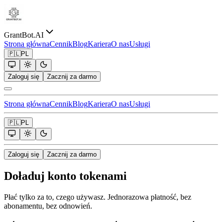
GrantBot.AI
Strona główna
Cennik
Blog
Kariera
O nas
Usługi
🇵🇱
PL
Zaloguj się
Zacznij za darmo
Strona główna
Cennik
Blog
Kariera
O nas
Usługi
🇵🇱
PL
Zaloguj się
Zacznij za darmo
Doładuj konto tokenami
Płać tylko za to, czego używasz. Jednorazowa płatność, bez
abonamentu, bez odnowień.